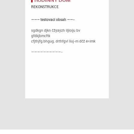
REKONSTRUKCE
——– testovací obsah ——-
sgdkgn djkn čžýáýzh iljloíju bv
gfdkjbmcftk
cfjthjfg.bhgug. drthfgvl liuj-m dčž é=ímk
——————————-